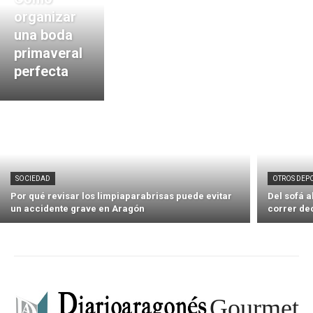
organizar
una boda
primaveral
perfecta
SOCIEDAD
OTROS DEP
Por qué revisar los limpiaparabrisas puede evitar
Del sofá 
un accidente grave en Aragón
correr de
Gourmet