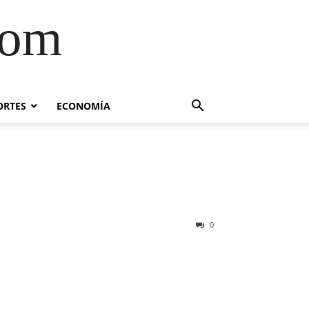
com
ORTES
ECONOMÍA
0