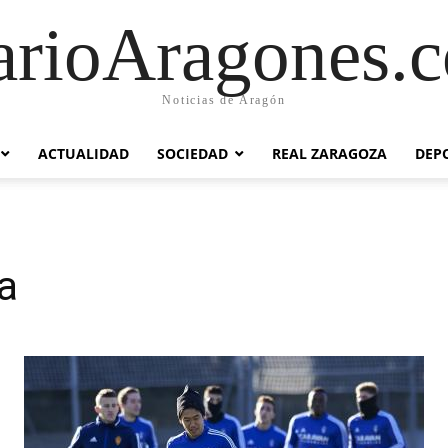
arioAragones.
Noticias de Aragón
ACTUALIDAD
SOCIEDAD
REAL ZARAGOZA
DEP
a