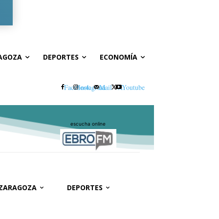
Registrarse / Unirse
AGOZA
DEPORTES
ECONOMÍA
Facebook
Instagram
Mail
X
Youtube
escucha online
 ZARAGOZA
DEPORTES