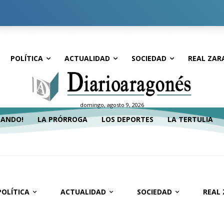
tualidad
Sociedad
Real Zaragoza
Deportes
Economía
POLÍTICA
ACTUALIDAD
SOCIEDAD
REAL ZAR
domingo, agosto 9, 2026
TANDO!
LA PRÓRROGA
LOS DEPORTES
LA TERTULIA
POLÍTICA
ACTUALIDAD
SOCIEDAD
REAL