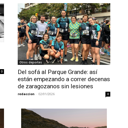
Otros deportes
Del sofá al Parque Grande: así
0
están empezando a correr decenas
de zaragozanos sin lesiones
redaccion
-
02/01/2026
0