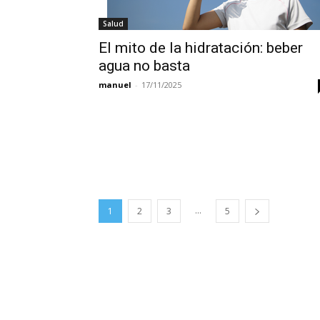
Salud
El mito de la hidratación: beber
agua no basta
manuel
-
17/11/2025
...
1
2
3
5