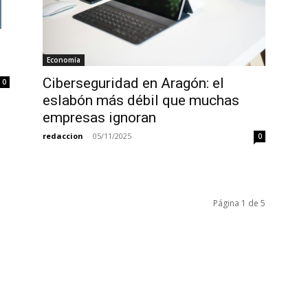
Economía
Ciberseguridad en Aragón: el
0
eslabón más débil que muchas
empresas ignoran
redaccion
-
05/11/2025
0
Página 1 de 5