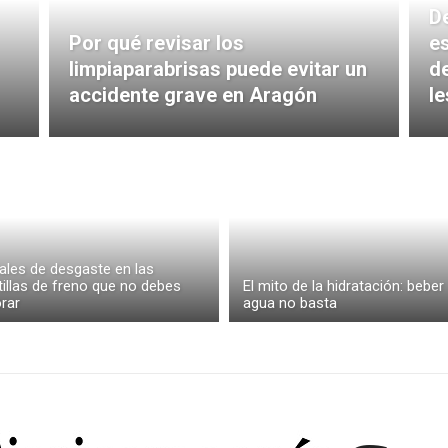
De
Por qué revisar los
e
limpiaparabrisas puede evitar un
d
accidente grave en Aragón
le
ales de desgaste en las
tillas de freno que no debes
El mito de la hidratación: beber
rar
agua no basta