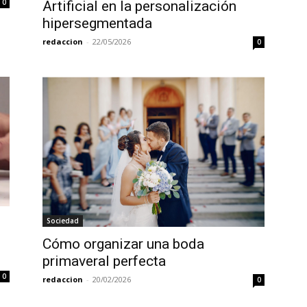
0
Artificial en la personalización
hipersegmentada
redaccion
-
22/05/2026
0
Sociedad
Cómo organizar una boda
primaveral perfecta
0
redaccion
-
20/02/2026
0