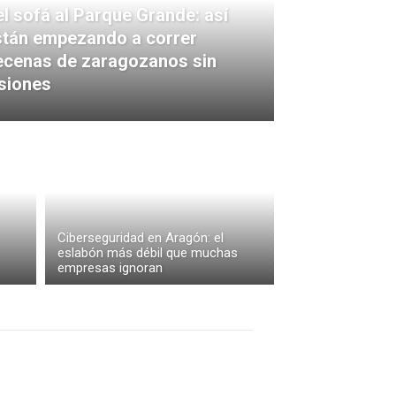
l sofá al Parque Grande: así
stán empezando a correr
ecenas de zaragozanos sin
siones
Ciberseguridad en Aragón: el
eslabón más débil que muchas
empresas ignoran