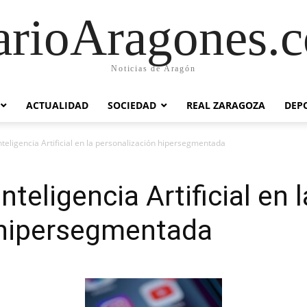
arioAragones.
Noticias de Aragón
ACTUALIDAD
SOCIEDAD
REAL ZARAGOZA
DEP
Inteligencia Artificial en la personalización hipersegmentada
nteligencia Artificial en l
 hipersegmentada