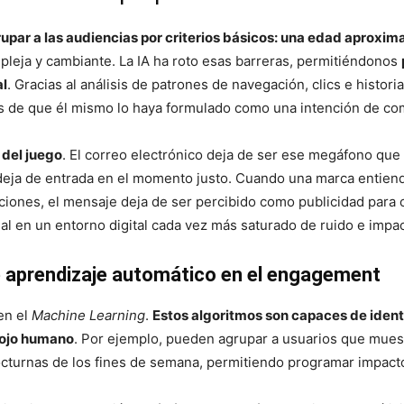
upar a las audiencias por criterios básicos: una edad aproxim
leja y cambiante. La IA ha roto esas barreras, permitiéndonos
al
. Gracias al análisis de patrones de navegación, clics e histor
es de que él mismo lo haya formulado como una intención de com
 del juego
. El correo electrónico deja de ser ese megáfono qu
deja de entrada en el momento justo. Cuando una marca entiende
ones, el mensaje deja de ser percibido como publicidad para co
real en un entorno digital cada vez más saturado de ruido e impac
e aprendizaje automático en el engagement
en el
Machine Learning
.
Estos algoritmos son capaces de iden
l ojo humano
. Por ejemplo, pueden agrupar a usuarios que muest
octurnas de los fines de semana, permitiendo programar impacto