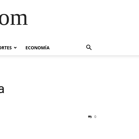
com
ORTES
ECONOMÍA
a
0