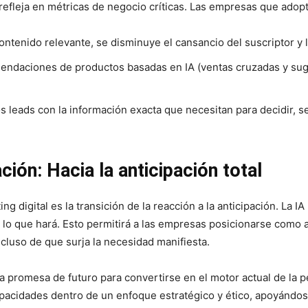
e refleja en métricas de negocio críticas. Las empresas que ado
ontenido relevante, se disminuye el cansancio del suscriptor y l
ndaciones de productos basadas en IA (ventas cruzadas y suge
los leads con la información exacta que necesitan para decidir, se
ación: Hacia la anticipación total
ng digital es la transición de la reacción a la anticipación. La I
o que hará. Esto permitirá a las empresas posicionarse como al
ncluso de que surja la necesidad manifiesta.
 una promesa de futuro para convertirse en el motor actual de la
apacidades dentro de un enfoque estratégico y ético, apoyándo