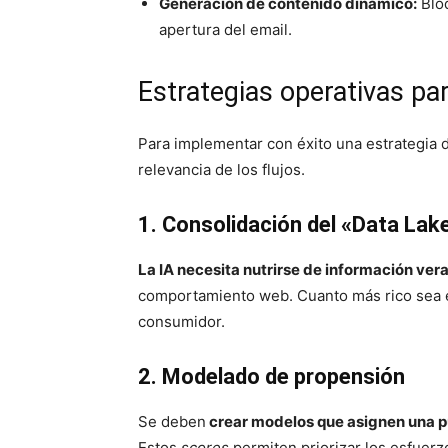
Generación de contenido dinámico:
Bloq
apertura del email.
Estrategias operativas pa
Para implementar con éxito una estrategia d
relevancia de los flujos.
1. Consolidación del «Data Lak
La IA necesita nutrirse de información vera
comportamiento web. Cuanto más rico sea el
consumidor.
2. Modelado de propensión
Se deben
crear modelos que asignen una pu
Estos
scores
permiten priorizar los esfuerz