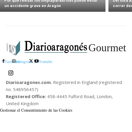
Por qué revisar los limpiaparabrisas puede evitar
Del sofá 
un accidente grave en Aragón
correr de
Gourmet
Facebook
Instagram
X
Youtube
Diarioaragones.com.
Registered in England (registered
no. 548956457)
Registered Office:
458‑4445 Fulford Road, London,
United Kingdom
Gestionar el Consentimiento de las Cookies