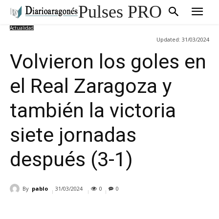
Pulses PRO
Actualidad
Updated:
31/03/2024
Volvieron los goles en
el Real Zaragoza y
también la victoria
siete jornadas
después (3-1)
By
pablo
31/03/2024
0
0
Cuota