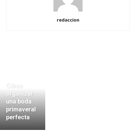
redaccion
Cómo
organizar
una boda
primaveral
perfecta