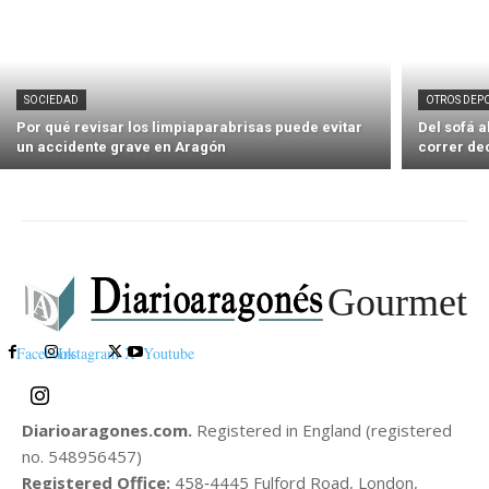
SOCIEDAD
OTROS DEP
Por qué revisar los limpiaparabrisas puede evitar
Del sofá 
un accidente grave en Aragón
correr de
Gourmet
Facebook
Instagram
X
Youtube
Diarioaragones.com.
Registered in England (registered
no. 548956457)
Registered Office:
458‑4445 Fulford Road, London,