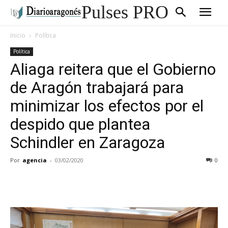
Pulses PRO
Inicio
Política
Política
Aliaga reitera que el Gobierno
de Aragón trabajará para
minimizar los efectos por el
despido que plantea
Schindler en Zaragoza
Por
agencia
-
03/02/2020
0