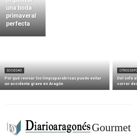
una boda
primaveral
perfecta
SOCIEDAD
OTROS DEP
Por qué revisar los limpiaparabrisas puede evitar
Del sofá 
un accidente grave en Aragón
correr de
Gourmet