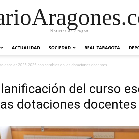
arioAragones.
Noticias de Aragón
ACTUALIDAD
SOCIEDAD
REAL ZARAGOZA
DEP
curso escolar 2025-2026 con cambios en las dotaciones docentes
planificación del curso 
las dotaciones docentes