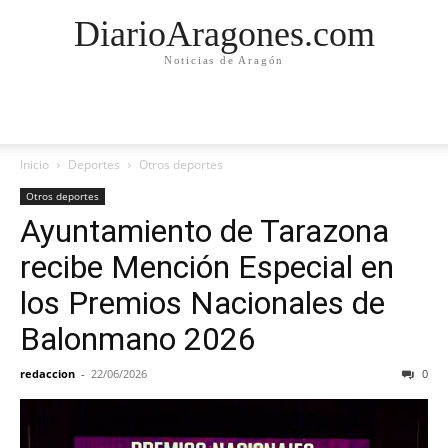
DiarioAragones.com
Noticias de Aragón
Inicio
Deportes
Otros deportes
Otros deportes
Ayuntamiento de Tarazona
recibe Mención Especial en
los Premios Nacionales de
Balonmano 2026
redaccion
-
22/06/2026
0