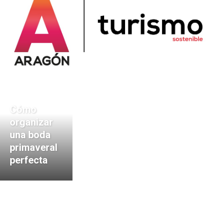
Cómo
organizar
una boda
primaveral
perfecta