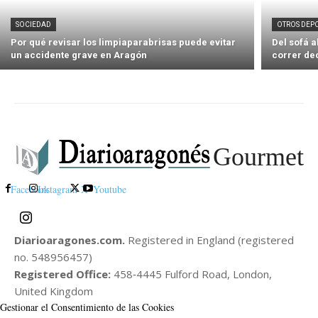
SOCIEDAD
OTROS DEP
Por qué revisar los limpiaparabrisas puede evitar
Del sofá 
un accidente grave en Aragón
correr de
Gourmet
Facebook
Instagram
X
Youtube
Diarioaragones.com.
Registered in England (registered
no. 548956457)
Registered Office:
458‑4445 Fulford Road, London,
United Kingdom
Gestionar el Consentimiento de las Cookies