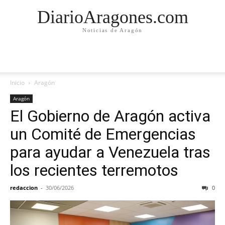
DiarioAragones.com
Noticias de Aragón
Inicio
Aragón
Aragón
El Gobierno de Aragón activa
un Comité de Emergencias
para ayudar a Venezuela tras
los recientes terremotos
redaccion
-
30/06/2026
0