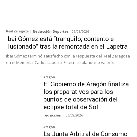
Real Zaragoza
Redacción Deportes
-
09/08/2026
Ibai Gómez está “tranquilo, contento e
ilusionado” tras la remontada en el Lapetra
Ibai Gómez terminó satisfecho con la respuesta del Real Zaragoza
en el Memorial Carlos Lapetra. El técnico blanquillo valoró...
Aragón
El Gobierno de Aragón finaliza
los preparativos para los
puntos de observación del
eclipse total de Sol
redaccion
-
06/08/2026
Aragón
La Junta Arbitral de Consumo