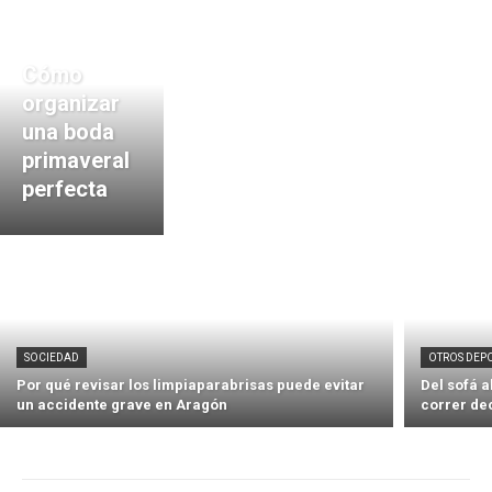
Cómo
organizar
una boda
primaveral
perfecta
SOCIEDAD
OTROS DEP
Por qué revisar los limpiaparabrisas puede evitar
Del sofá 
un accidente grave en Aragón
correr de