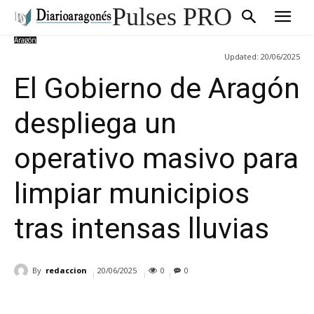
Pulses PRO
Aragón
Updated:
20/06/2025
El Gobierno de Aragón
despliega un
operativo masivo para
limpiar municipios
tras intensas lluvias
By
redaccion
20/06/2025
0
0
Cuota