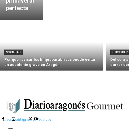
primaveral
perfecta
SOCIEDAD
OTROS DEP
Por qué revisar los limpiaparabrisas puede evitar
Del sofá 
un accidente grave en Aragón
correr de
Gourmet
Facebook
Instagram
X
Youtube