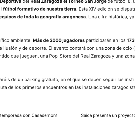
Deportiva
del
Real Zaragoza el Torneo San Jorge
de fútbol 8,
el
fútbol formativo de nuestra tierra
. Esta XIV edición se disput
equipos de toda la geografía aragonesa
. Una cifra histórica, 
nífico ambiente.
Más de 2000 jugadores
participarán en los
173
de ilusión y de deporte. El evento contará con una zona de ocio
artido que jueguen, una Pop-Store del Real Zaragoza y una zona
taréis de un parking gratuito, en el que se deben seguir las ins
puta de los primeros encuentros en las instalaciones zaragocist
 la temporada con Casademont
Saica presenta un proyect