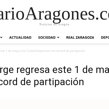
arioAragones.
Noticias de Aragón
ACTUALIDAD
SOCIEDAD
REAL ZARAGOZA
DEP
este 1 de mayo a la Ciudad Deportiva con récord de partipación
rge regresa este 1 de ma
cord de partipación