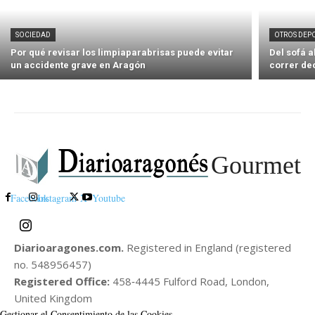
SOCIEDAD
OTROS DEP
Por qué revisar los limpiaparabrisas puede evitar
Del sofá 
un accidente grave en Aragón
correr de
Gourmet
Facebook
Instagram
X
Youtube
Diarioaragones.com.
Registered in England (registered
no. 548956457)
Registered Office:
458‑4445 Fulford Road, London,
United Kingdom
Gestionar el Consentimiento de las Cookies