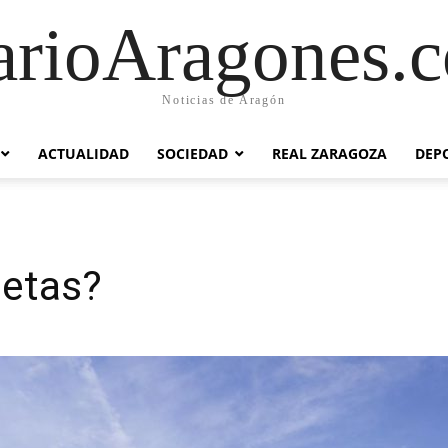
arioAragones.
Noticias de Aragón
ACTUALIDAD
SOCIEDAD
REAL ZARAGOZA
DEP
jetas?