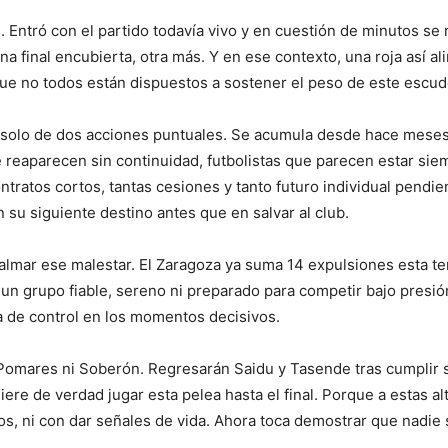
Entró con el partido todavía vivo y en cuestión de minutos se
na final encubierta, otra más. Y en ese contexto, una roja así a
que no todos están dispuestos a sostener el peso de este escudo
 solo de dos acciones puntuales. Se acumula desde hace meses.
 reaparecen sin continuidad, futbolistas que parecen estar sie
ontratos cortos, tantas cesiones y tanto futuro individual pendi
su siguiente destino antes que en salvar al club.
calmar ese malestar. El Zaragoza ya suma 14 expulsiones esta t
un grupo fiable, sereno ni preparado para competir bajo presión
a de control en los momentos decisivos.
 Pomares ni Soberón. Regresarán Saidu y Tasende tras cumplir s
ere de verdad jugar esta pelea hasta el final. Porque a estas al
s, ni con dar señales de vida. Ahora toca demostrar que nadie 
.