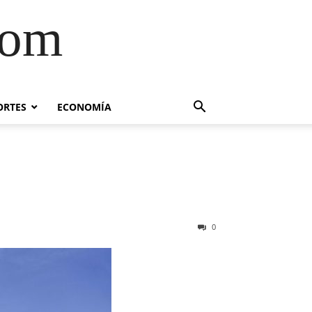
com
ORTES
ECONOMÍA
0