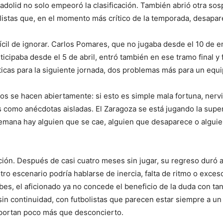
ladolid no solo empeoró la clasificación. También abrió otra 
listas que, en el momento más crítico de la temporada, desapa
ícil de ignorar. Carlos Pomares, que no jugaba desde el 10 de en
ticipaba desde el 5 de abril, entró también en ese tramo final 
icas para la siguiente jornada, dos problemas más para un equi
os se hacen abiertamente: si esto es simple mala fortuna, nerv
s como anécdotas aisladas. El Zaragoza se está jugando la super
emana hay alguien que se cae, alguien que desaparece o algui
ción. Después de casi cuatro meses sin jugar, su regreso duró
ro escenario podría hablarse de inercia, falta de ritmo o exces
es, el aficionado ya no concede el beneficio de la duda con ta
n continuidad, con futbolistas que parecen estar siempre a un
aportan poco más que desconcierto.