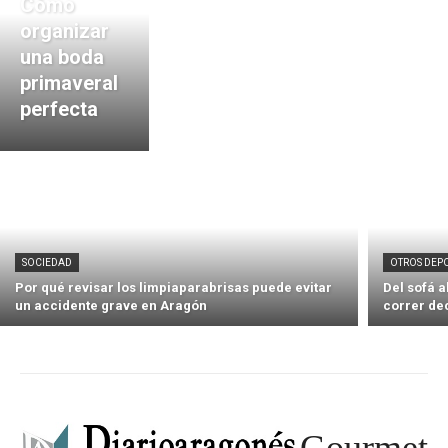
Cómo
organizar
una boda
primaveral
perfecta
SOCIEDAD
OTROS DEP
Por qué revisar los limpiaparabrisas puede evitar
Del sofá 
un accidente grave en Aragón
correr de