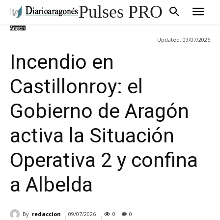
Pulses PRO
Aragón
Updated:
09/07/2026
Incendio en
Castillonroy: el
Gobierno de Aragón
activa la Situación
Operativa 2 y confina
a Albelda
By
redaccion
09/07/2026
0
0