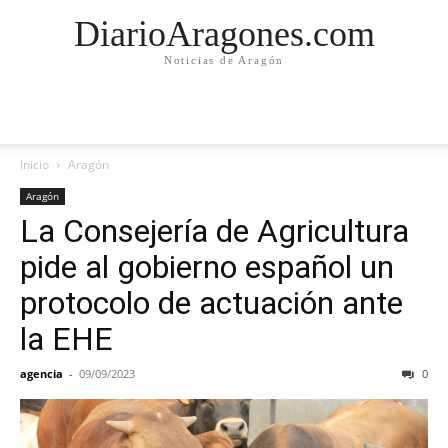
DiarioAragones.com
Noticias de Aragón
Inicio
Aragón
Aragón
La Consejería de Agricultura
pide al gobierno español un
protocolo de actuación ante
la EHE
agencia
-
09/09/2023
0