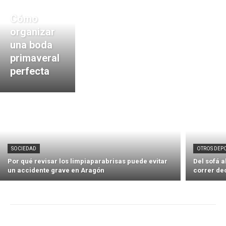
Cómo
organizar
una boda
primaveral
perfecta
SOCIEDAD
OTROS DEP
Por qué revisar los limpiaparabrisas puede evitar
Del sofá 
un accidente grave en Aragón
correr de