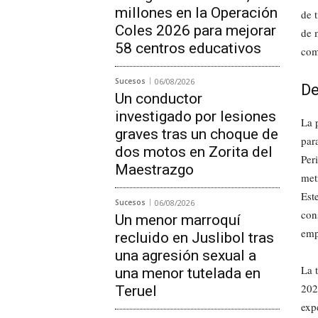
millones en la Operación
de 
Coles 2026 para mejorar
de 
58 centros educativos
com
Sucesos
06/08/2026
De
Un conductor
investigado por lesiones
La 
graves tras un choque de
para
dos motos en Zorita del
Per
Maestrazgo
met
Est
Sucesos
06/08/2026
con
Un menor marroquí
emp
recluido en Juslibol tras
una agresión sexual a
La 
una menor tutelada en
202
Teruel
exp