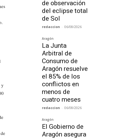
de observación
nes
del eclipse total
de Sol
o.
redaccion
-
06/08/2026
Aragón
La Junta
Arbitral de
Consumo de
l
Aragón resuelve
el 85% de los
conflictos en
 y
menos de
00
cuatro meses
redaccion
-
06/08/2026
de
Aragón
El Gobierno de
 de
Aragón asegura