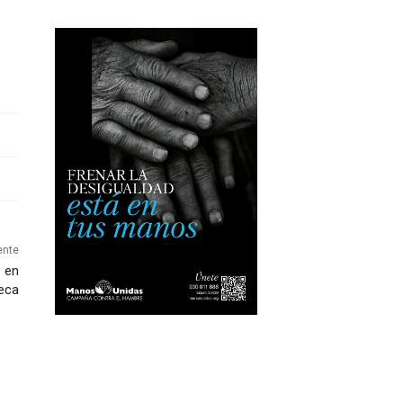
ente
s en
ueca