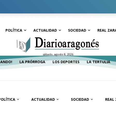
tualidad
Sociedad
Real Zaragoza
Deportes
Economía
POLÍTICA
ACTUALIDAD
SOCIEDAD
REAL ZAR
sábado, agosto 8, 2026
TANDO!
LA PRÓRROGA
LOS DEPORTES
LA TERTULIA
POLÍTICA
ACTUALIDAD
SOCIEDAD
REAL