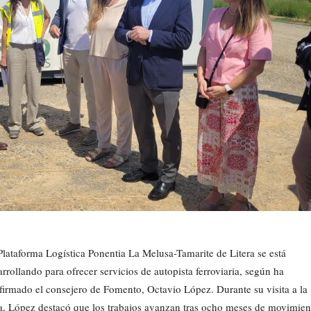
Plataforma Logística Ponentia La Melusa-Tamarite de Litera se está
arrollando para ofrecer servicios de autopista ferroviaria, según ha
firmado el consejero de Fomento, Octavio López. Durante su visita a la
a, López destacó que los trabajos avanzan tras ocho meses de movimien