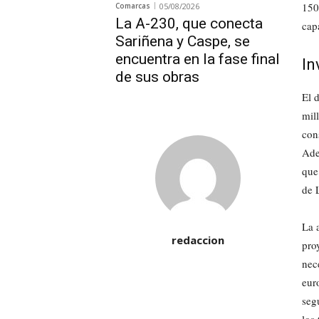
150
Comarcas
05/08/2026
La A-230, que conecta
cap
Sariñena y Caspe, se
encuentra en la fase final
In
de sus obras
El d
mil
con
Ade
que
de L
La 
redaccion
pro
nec
eur
seg
los 