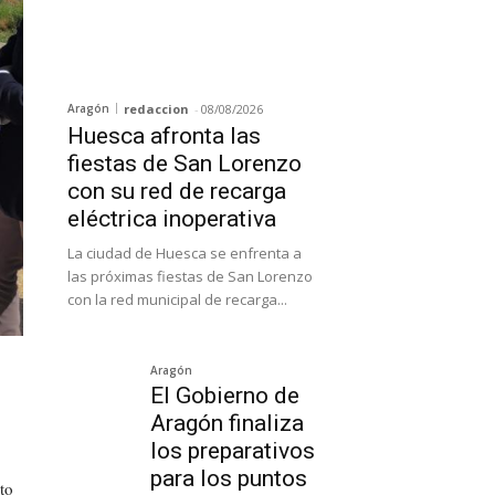
Aragón
redaccion
-
08/08/2026
Huesca afronta las
fiestas de San Lorenzo
con su red de recarga
eléctrica inoperativa
La ciudad de Huesca se enfrenta a
las próximas fiestas de San Lorenzo
con la red municipal de recarga...
Aragón
El Gobierno de
Aragón finaliza
los preparativos
para los puntos
to