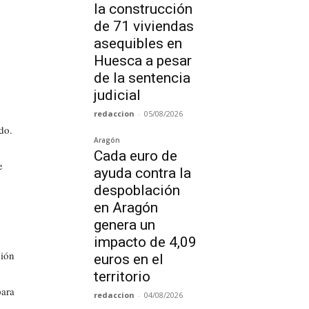
la construcción
de 71 viviendas
asequibles en
Huesca a pesar
de la sentencia
judicial
redaccion
-
05/08/2026
do.
Aragón
Cada euro de
e
ayuda contra la
despoblación
en Aragón
genera un
impacto de 4,09
ción
euros en el
territorio
para
redaccion
-
04/08/2026