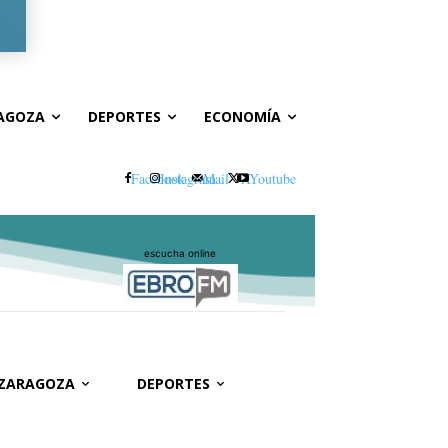
Registrarse / Unirse
AGOZA
DEPORTES
ECONOMÍA
Facebook
Instagram
Mail
X
Youtube
escucha online
 ZARAGOZA
DEPORTES