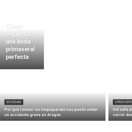
Cómo
organizar
una boda
primaveral
perfecta
SOCIEDAD
OTROS DEP
Por qué revisar los limpiaparabrisas puede evitar
Del sofá 
un accidente grave en Aragón
correr de