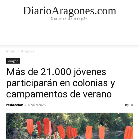
DiarioAragones.com
Noticias de Aragón
Inicio
Aragón
Aragón
Más de 21.000 jóvenes
participarán en colonias y
campamentos de verano
redaccion
-
07/07/2025
0