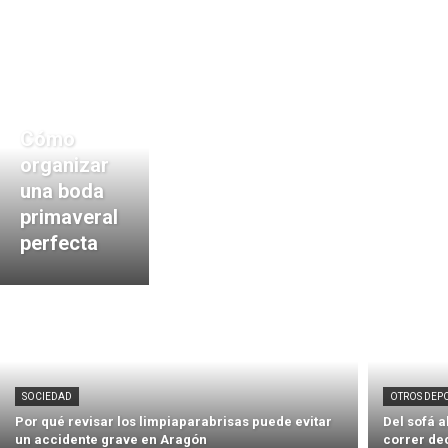
Cómo
organizar
una boda
primaveral
perfecta
SOCIEDAD
OTROS DEP
Por qué revisar los limpiaparabrisas puede evitar
Del sofá 
un accidente grave en Aragón
correr de