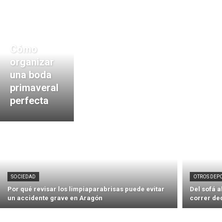
Cómo
organizar
una boda
primaveral
perfecta
SOCIEDAD
OTROS DEP
Por qué revisar los limpiaparabrisas puede evitar
Del sofá 
un accidente grave en Aragón
correr de