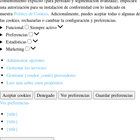
consentimiento explícito (para perfilado y segmentación avanzada), implicará
una autorización para su instalación de conformidad con lo indicado en
nuestra
Política de Cookies
. Adicionalmente, puedes aceptar todas o algunas de
las cookies, rechazarlas o cambiar la configuración y preferencias.
Funcional
Funcional
Siempre activo
Preferencias
Preferencias
Estadísticas
Estadísticas
Marketing
Marketing
Administrar opciones
Gestionar los servicios
Gestionar {vendor_count} proveedores
Leer más sobre estos propósitos
Aceptar cookies
Denegado
Ver preferencias
Guardar preferencias
Ver preferencias
{title}
{title}
{title}