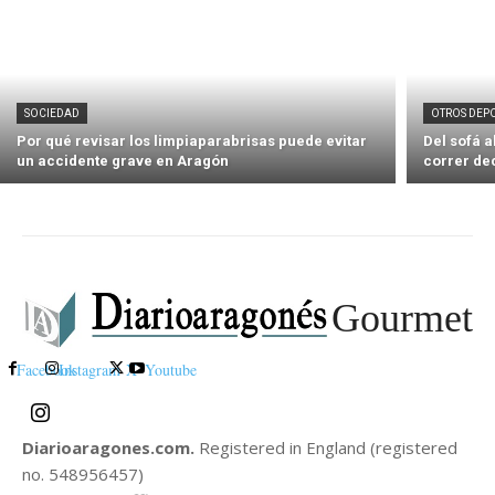
SOCIEDAD
OTROS DEP
Por qué revisar los limpiaparabrisas puede evitar
Del sofá 
un accidente grave en Aragón
correr de
Gourmet
Facebook
Instagram
X
Youtube
Diarioaragones.com.
Registered in England (registered
no. 548956457)