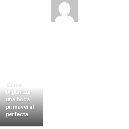
Cómo
organizar
una boda
primaveral
perfecta