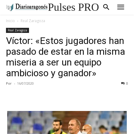
Pulses PRO
Inicio
Real Zaragoza
Real Zaragoza
Víctor: «Estos jugadores han
pasado de estar en la misma
miseria a ser un equipo
ambicioso y ganador»
Por
-
16/07/2020
0