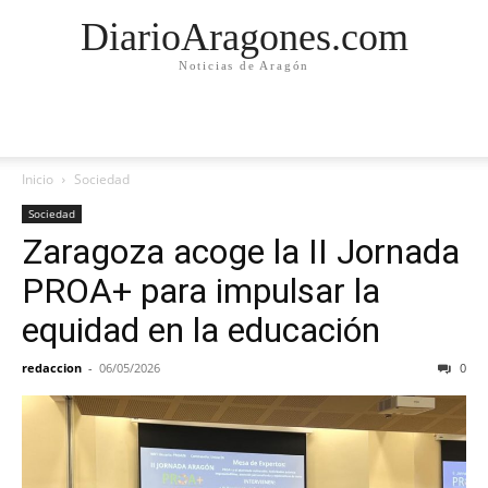
DiarioAragones.com
Noticias de Aragón
Inicio
Sociedad
Sociedad
Zaragoza acoge la II Jornada
PROA+ para impulsar la
equidad en la educación
redaccion
-
06/05/2026
0