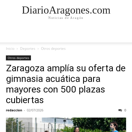
DiarioAragones.com
Noticias de Aragón
Inicio
Deportes
Otros deportes
Otros deportes
Zaragoza amplía su oferta de
gimnasia acuática para
mayores con 500 plazas
cubiertas
redaccion
-
02/07/2026
0