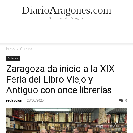
DiarioAragones.com
Noticias de Aragón
Inicio
Cultura
Cultura
Zaragoza da inicio a la XIX
Feria del Libro Viejo y
Antiguo con once librerías
redaccion
-
28/03/2025
0