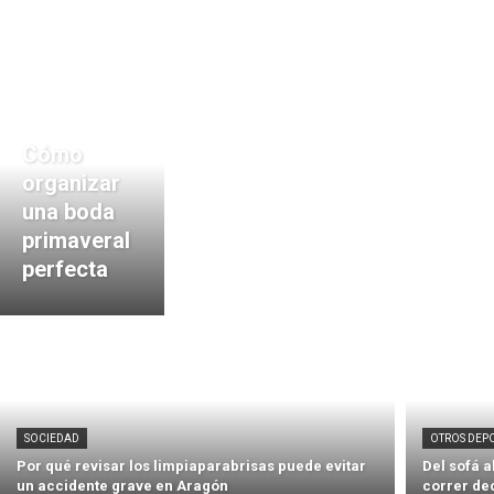
Cómo
organizar
una boda
primaveral
perfecta
SOCIEDAD
OTROS DEP
Por qué revisar los limpiaparabrisas puede evitar
Del sofá 
un accidente grave en Aragón
correr de