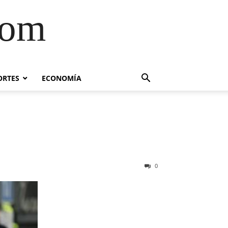
com
ORTES
ECONOMÍA
0