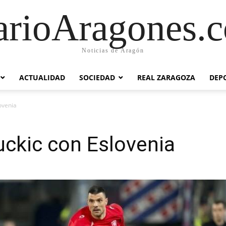
arioAragones.
Noticias de Aragón
ACTUALIDAD
SOCIEDAD
REAL ZARAGOZA
DEP
ovenia
ckic con Eslovenia