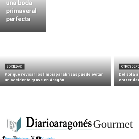
una boda
primaveral
perfecta
SOCIEDAD
OTROS DEP
Por qué revisar los limpiaparabrisas puede evitar
Del sofá 
un accidente grave en Aragón
correr de
Gourmet
Facebook
Instagram
X
Youtube