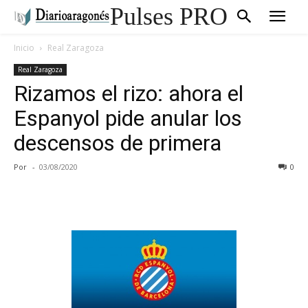
Pulses PRO
Inicio
Real Zaragoza
Real Zaragoza
Rizamos el rizo: ahora el
Espanyol pide anular los
descensos de primera
Por
-
03/08/2020
0