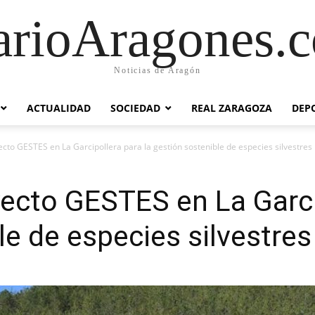
arioAragones.
Noticias de Aragón
ACTUALIDAD
SOCIEDAD
REAL ZARAGOZA
DEP
cto GESTES en La Garcipollera para la gestión sostenible de especies silvestres
ecto GESTES en La Garcip
le de especies silvestres