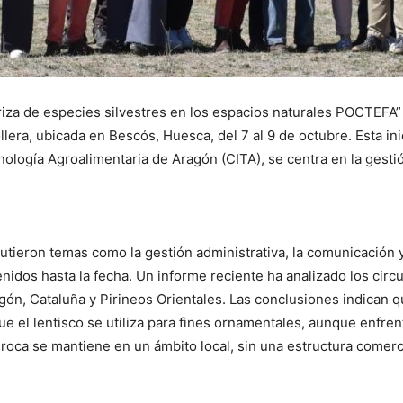
eriza de especies silvestres en los espacios naturales POCTEFA”
lera, ubicada en Bescós, Huesca, del 7 al 9 de octubre. Esta inic
nología Agroalimentaria de Aragón (CITA), se centra en la gesti
cutieron temas como la gestión administrativa, la comunicación 
nidos hasta la fecha. Un informe reciente ha analizado los circ
gón, Cataluña y Pirineos Orientales. Las conclusiones indican que
e el lentisco se utiliza para fines ornamentales, aunque enfren
roca se mantiene en un ámbito local, sin una estructura comerc