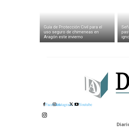
Guía de Protección Civil para el
Señ
uso seguro de chimeneas en
pas
Aragón este invierno
igno
Facebook
Instagram
X
Youtube
Diar