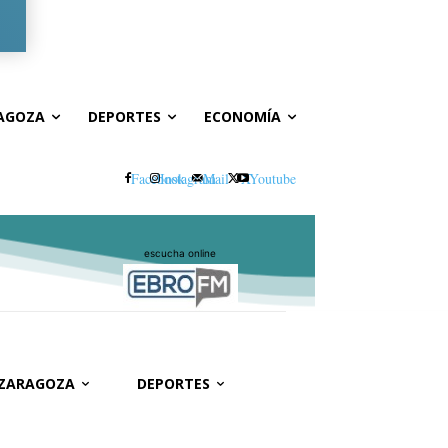
Registrarse / Unirse
AGOZA
DEPORTES
ECONOMÍA
Facebook
Instagram
Mail
X
Youtube
escucha online
 ZARAGOZA
DEPORTES