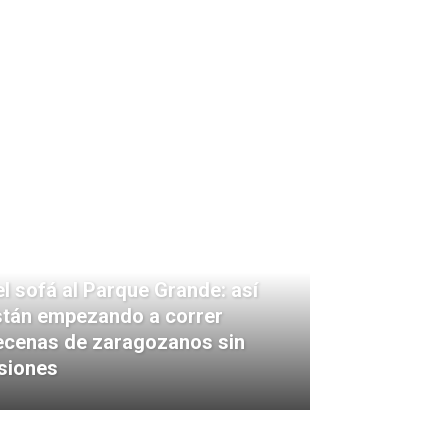
l sofá al Parque Grande: así
stán empezando a correr
ecenas de zaragozanos sin
siones