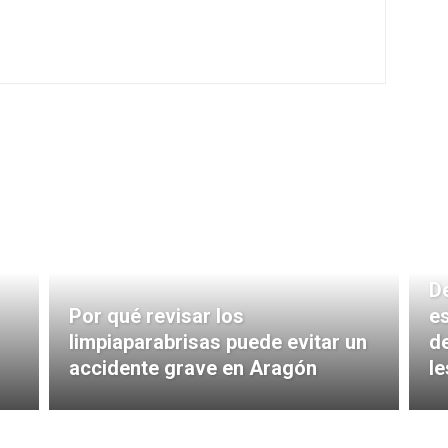
De
Por qué revisar los
e
limpiaparabrisas puede evitar un
d
accidente grave en Aragón
le