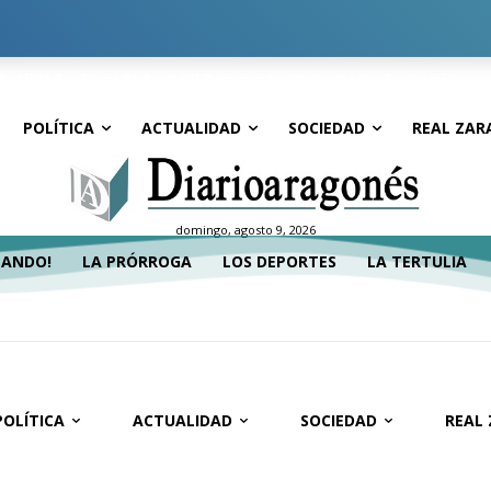
tualidad
Sociedad
Real Zaragoza
Deportes
Economía
POLÍTICA
ACTUALIDAD
SOCIEDAD
REAL ZAR
domingo, agosto 9, 2026
TANDO!
LA PRÓRROGA
LOS DEPORTES
LA TERTULIA
POLÍTICA
ACTUALIDAD
SOCIEDAD
REAL