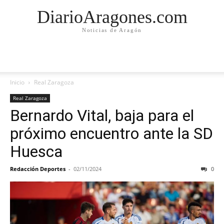
DiarioAragones.com
Noticias de Aragón
Inicio
Real Zaragoza
Real Zaragoza
Bernardo Vital, baja para el
próximo encuentro ante la SD
Huesca
Redacción Deportes
-
02/11/2024
0