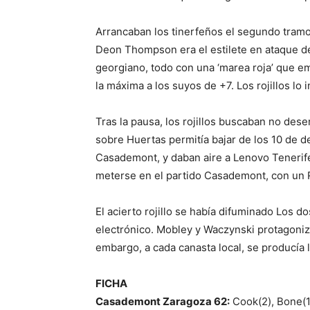
Arrancaban los tinerfeños el segundo tramo 
Deon Thompson era el estilete en ataque d
georgiano, todo con una ‘marea roja’ que e
la máxima a los suyos de +7. Los rojillos lo
Tras la pausa, los rojillos buscaban no dese
sobre Huertas permitía bajar de los 10 de d
Casademont, y daban aire a Lenovo Tenerife.
meterse en el partido Casademont, con un Ra
El acierto rojillo se había difuminado Los d
electrónico. Mobley y Waczynski protagoniza
embargo, a cada canasta local, se producía la
FICHA
Casademont Zaragoza 62:
Cook(2), Bone(17