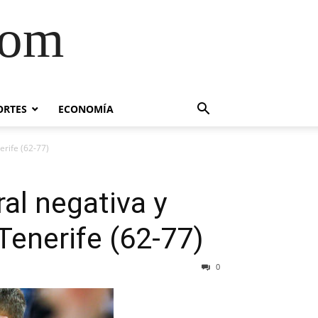
com
ORTES
ECONOMÍA
rife (62-77)
al negativa y
Tenerife (62-77)
0