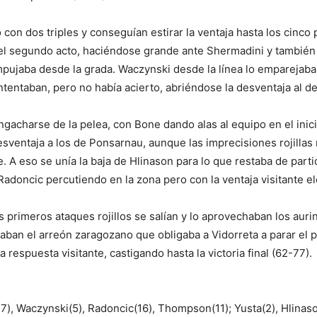
con dos triples y conseguían estirar la ventaja hasta los cinc
el segundo acto, haciéndose grande ante Shermadini y también
mpujaba desde la grada. Waczynski desde la línea lo emparejab
 intentaban, pero no había acierto, abriéndose la desventaja al 
ngacharse de la pelea, con Bone dando alas al equipo en el inici
esventaja a los de Ponsarnau, aunque las imprecisiones rojillas 
 A eso se unía la baja de Hlinason para lo que restaba de partid
doncic percutiendo en la zona pero con la ventaja visitante elev
os primeros ataques rojillos se salían y lo aprovechaban los aur
ban el arreón zaragozano que obligaba a Vidorreta a parar el p
 respuesta visitante, castigando hasta la victoria final (62-77).
), Waczynski(5), Radoncic(16), Thompson(11); Yusta(2), Hlinaso