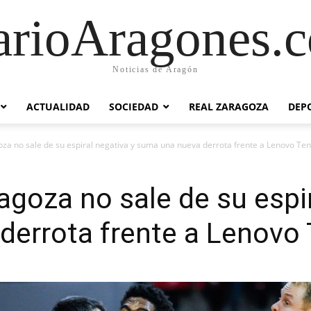
arioAragones.
Noticias de Aragón
ACTUALIDAD
SOCIEDAD
REAL ZARAGOZA
DEP
a no sale de su espiral negativa y suma una nueva derrota frente a Lenovo Tene
oza no sale de su espir
errota frente a Lenovo 