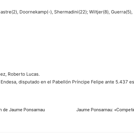
astre(2), Doornekamp(-), Shermadini(22); Wiltjer(8), Guerra(5), R
nez, Roberto Lucas.
a Endesa, disputado en el Pabellón Príncipe Felipe ante 5.437 e
ón de Jaume Ponsarnau
Jaume Ponsarnau: «Competim