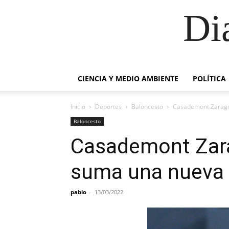
Di
CIENCIA Y MEDIO AMBIENTE
POLÍTICA
Inicio
Deportes
Baloncesto
Casademont Zaragoz
Baloncesto
Casademont Zarag
suma una nueva d
pablo
-
13/03/2022