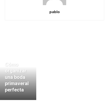
pablo
Cómo
organizar
una boda
primaveral
perfecta