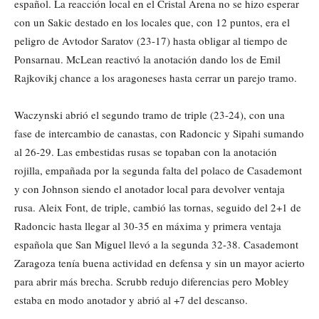
español. La reacción local en el Cristal Arena no se hizo esperar
con un Sakic destado en los locales que, con 12 puntos, era el
peligro de Avtodor Saratov (23-17) hasta obligar al tiempo de
Ponsarnau. McLean reactivó la anotación dando los de Emil
Rajkovikj chance a los aragoneses hasta cerrar un parejo tramo.
Waczynski abrió el segundo tramo de triple (23-24), con una
fase de intercambio de canastas, con Radoncic y Sipahi sumando
al 26-29. Las embestidas rusas se topaban con la anotación
rojilla, empañada por la segunda falta del polaco de Casademont
y con Johnson siendo el anotador local para devolver ventaja
rusa. Aleix Font, de triple, cambió las tornas, seguido del 2+1 de
Radoncic hasta llegar al 30-35 en máxima y primera ventaja
española que San Miguel llevó a la segunda 32-38. Casademont
Zaragoza tenía buena actividad en defensa y sin un mayor acierto
para abrir más brecha. Scrubb redujo diferencias pero Mobley
estaba en modo anotador y abrió al +7 del descanso.