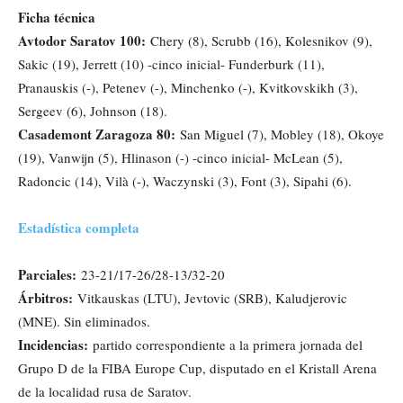
Ficha técnica
Avtodor Saratov 100:
Chery (8), Scrubb (16), Kolesnikov (9),
Sakic (19), Jerrett (10) -cinco inicial- Funderburk (11),
Pranauskis (-), Petenev (-), Minchenko (-), Kvitkovskikh (3),
Sergeev (6), Johnson (18).
Casademont Zaragoza 80:
San Miguel (7), Mobley (18), Okoye
(19), Vanwijn (5), Hlinason (-) -cinco inicial- McLean (5),
Radoncic (14), Vilà (-), Waczynski (3), Font (3), Sipahi (6).
Estadística completa
Parciales:
23-21/17-26/28-13/32-20
Árbitros:
Vitkauskas (LTU), Jevtovic (SRB), Kaludjerovic
(MNE). Sin eliminados.
Incidencias:
partido correspondiente a la primera jornada del
Grupo D de la FIBA Europe Cup, disputado en el Kristall Arena
de la localidad rusa de Saratov.