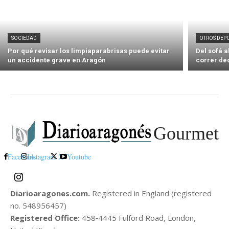
SOCIEDAD
OTROS DEP
Por qué revisar los limpiaparabrisas puede evitar
Del sofá 
un accidente grave en Aragón
correr de
Gourmet
Facebook
Instagram
X
Youtube
Diarioaragones.com.
Registered in England (registered
no. 548956457)
Registered Office:
458‑4445 Fulford Road, London,