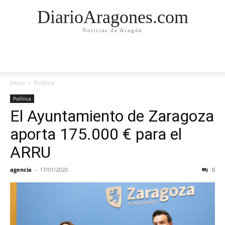
DiarioAragones.com
Noticias de Aragón
Inicio
Política
Política
El Ayuntamiento de Zaragoza
aporta 175.000 € para el
ARRU
agencia
-
17/01/2020
0