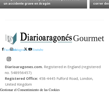
un accidente grave en Aragón
correr de
Gourmet
Facebook
Instagram
X
Youtube
Diarioaragones.com.
Registered in England (registered
no. 548956457)
Registered Office:
458‑4445 Fulford Road, London,
United Kingdom
Gestionar el Consentimiento de las Cookies