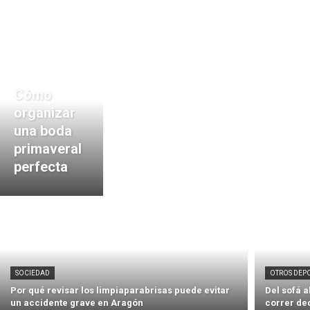
Cómo
organizar
una boda
primaveral
perfecta
SOCIEDAD
OTROS DEP
Por qué revisar los limpiaparabrisas puede evitar
Del sofá 
un accidente grave en Aragón
correr de