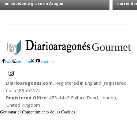
un accidente grave en Aragón
correr de
Gourmet
Facebook
Instagram
X
Youtube
Diarioaragones.com.
Registered in England (registered
no. 548956457)
Registered Office:
458‑4445 Fulford Road, London,
United Kingdom
Gestionar el Consentimiento de las Cookies