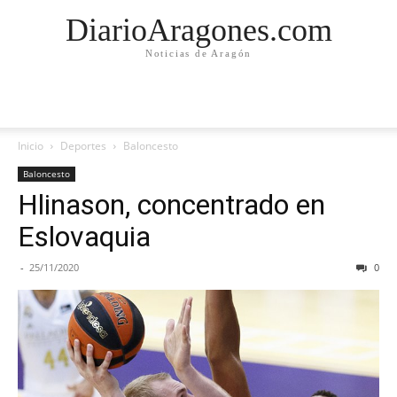
DiarioAragones.com
Noticias de Aragón
Inicio
Deportes
Baloncesto
Baloncesto
Hlinason, concentrado en
Eslovaquia
-
25/11/2020
0