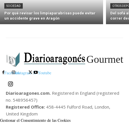
SOCIEDAD
OTROS DEP
Por qué revisar los limpiaparabrisas puede evitar
Del sofá 
un accidente grave en Aragón
correr de
Gourmet
Facebook
Instagram
X
Youtube
Diarioaragones.com.
Registered in England (registered
no. 548956457)
Registered Office:
458‑4445 Fulford Road, London,
United Kingdom
Gestionar el Consentimiento de las Cookies