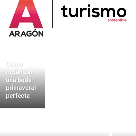
Cómo
organizar
una boda
primaveral
perfecta