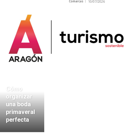
Comarcas
10/07/2026
Cómo
organizar
una boda
primaveral
perfecta