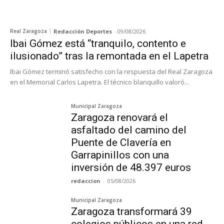
Real Zaragoza
Redacción Deportes
-
09/08/2026
Ibai Gómez está “tranquilo, contento e
ilusionado” tras la remontada en el Lapetra
Ibai Gómez terminó satisfecho con la respuesta del Real Zaragoza
en el Memorial Carlos Lapetra. El técnico blanquillo valoró...
Municipal Zaragoza
Zaragoza renovará el
asfaltado del camino del
Puente de Clavería en
Garrapinillos con una
inversión de 48.397 euros
redaccion
-
05/08/2026
Municipal Zaragoza
Zaragoza transformará 39
colegios públicos en una red