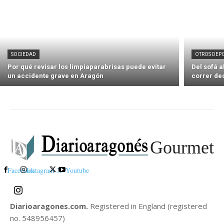
SOCIEDAD
OTROS DEP
Por qué revisar los limpiaparabrisas puede evitar
Del sofá 
un accidente grave en Aragón
correr de
Gourmet
Facebook
Instagram
X
Youtube
Diarioaragones.com.
Registered in England (registered
no. 548956457)