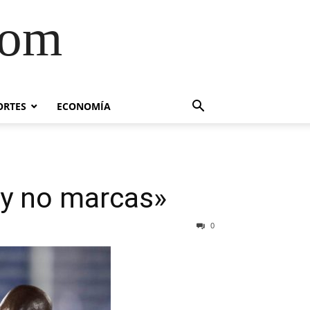
com
ORTES
ECONOMÍA
s y no marcas»
0