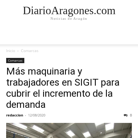
DiarioAragones.com
Noticias de Aragón
Inicio
Comarcas
Comarcas
Más maquinaria y
trabajadores en SIGIT para
cubrir el incremento de la
demanda
redaccion
-
12/08/2020
0