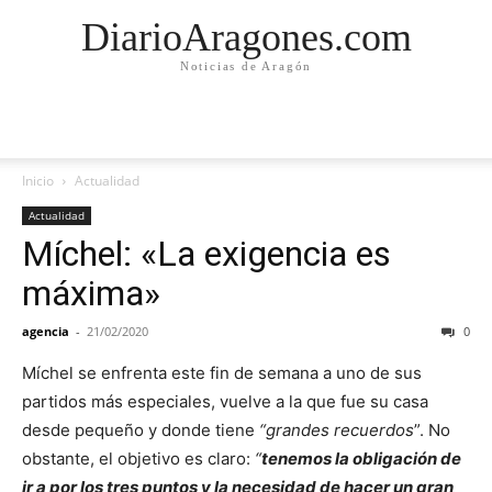
DiarioAragones.com
Noticias de Aragón
Inicio
Actualidad
Actualidad
Míchel: «La exigencia es
máxima»
agencia
-
21/02/2020
0
Míchel se enfrenta este fin de semana a uno de sus
partidos más especiales, vuelve a la que fue su casa
desde pequeño y donde tiene
“grandes recuerdos
”. No
obstante, el objetivo es claro:
“
tenemos la obligación de
ir a por los tres puntos y la necesidad de hacer un gran