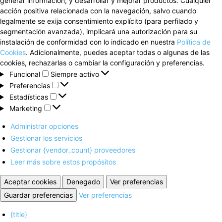
generar información; y desarrollar y mejorar productos. Cualquier
acción positiva relacionada con la navegación, salvo cuando
legalmente se exija consentimiento explícito (para perfilado y
segmentación avanzada), implicará una autorización para su
instalación de conformidad con lo indicado en nuestra
Política de
Cookies
. Adicionalmente, puedes aceptar todas o algunas de las
cookies, rechazarlas o cambiar la configuración y preferencias.
Funcional
Funcional
Siempre activo
Preferencias
Preferencias
Estadísticas
Estadísticas
Marketing
Marketing
Administrar opciones
Gestionar los servicios
Gestionar {vendor_count} proveedores
Leer más sobre estos propósitos
Aceptar cookies
Denegado
Ver preferencias
Guardar preferencias
Ver preferencias
{title}