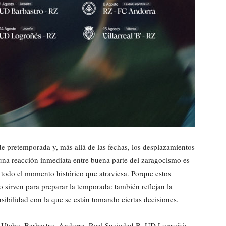
e pretemporada y, más allá de las fechas, los desplazamientos
 una reacción inmediata entre buena parte del zaragocismo es
l todo el momento histórico que atraviesa. Porque estos
o sirven para preparar la temporada: también reflejan la
sensibilidad con la que se están tomando ciertas decisiones.
te Utebo, Barbastro, Andorra, Real Sociedad B, UD Logroñés,