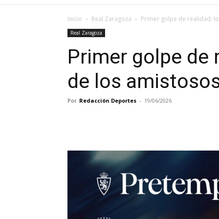
Inicio
Real Zaragoza
Primer golpe de realidad: lo
Real Zaragoza
Primer golpe de r
de los amistoso
Por
Redacción Deportes
-
19/06/2026