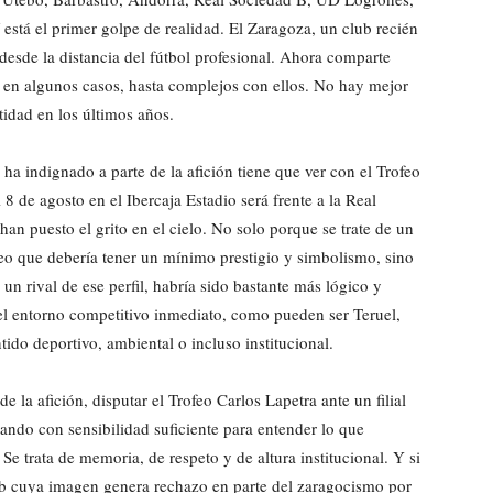
 está el primer golpe de realidad. El Zaragoza, un club recién
desde la distancia del fútbol profesional. Ahora comparte
y, en algunos casos, hasta complejos con ellos. No hay mejor
tidad en los últimos años.
 ha indignado a parte de la afición tiene que ver con el Trofeo
 8 de agosto en el Ibercaja Estadio será frente a la Real
n puesto el grito en el cielo. No solo porque se trate de un
trofeo que debería tener un mínimo prestigio y simbolismo, sino
n rival de ese perfil, habría sido bastante más lógico y
el entorno competitivo inmediato, como pueden ser Teruel,
ido deportivo, ambiental o incluso institucional.
e la afición, disputar el Trofeo Carlos Lapetra ante un filial
ndo con sensibilidad suficiente para entender lo que
Se trata de memoria, de respeto y de altura institucional. Y si
lub cuya imagen genera rechazo en parte del zaragocismo por