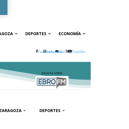
Registrarse / Unirse
AGOZA
DEPORTES
ECONOMÍA
Facebook
Instagram
Mail
X
Youtube
escucha online
 ZARAGOZA
DEPORTES