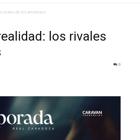
s rivales de los amistosos
ealidad: los rivales
s
0