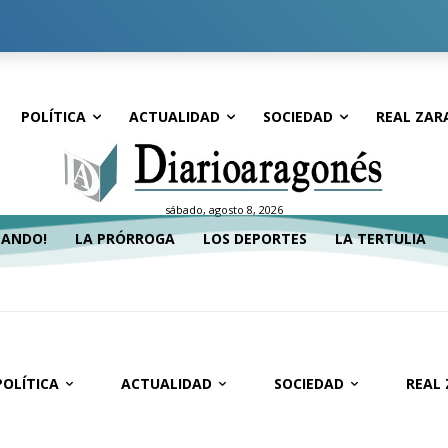
tualidad
Sociedad
Real Zaragoza
Deportes
Economía
POLÍTICA
ACTUALIDAD
SOCIEDAD
REAL ZAR
sábado, agosto 8, 2026
TANDO!
LA PRÓRROGA
LOS DEPORTES
LA TERTULIA
POLÍTICA
ACTUALIDAD
SOCIEDAD
REAL