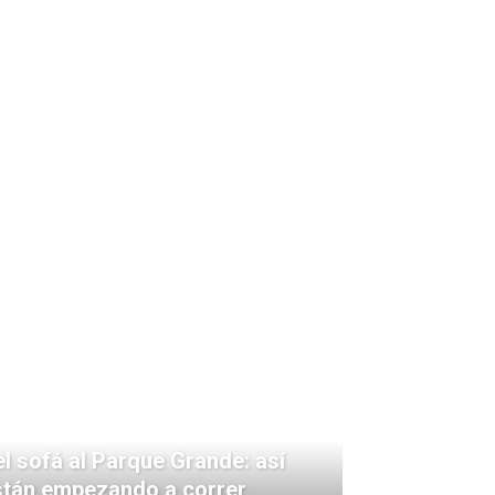
l sofá al Parque Grande: así
stán empezando a correr