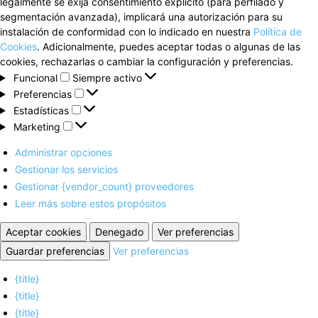
legalmente se exija consentimiento explícito (para perfilado y
segmentación avanzada), implicará una autorización para su
instalación de conformidad con lo indicado en nuestra
Política de
Cookies
. Adicionalmente, puedes aceptar todas o algunas de las
cookies, rechazarlas o cambiar la configuración y preferencias.
Funcional
Funcional
Siempre activo
Preferencias
Preferencias
Estadísticas
Estadísticas
Marketing
Marketing
Administrar opciones
Gestionar los servicios
Gestionar {vendor_count} proveedores
Leer más sobre estos propósitos
Aceptar cookies
Denegado
Ver preferencias
Guardar preferencias
Ver preferencias
{title}
{title}
{title}