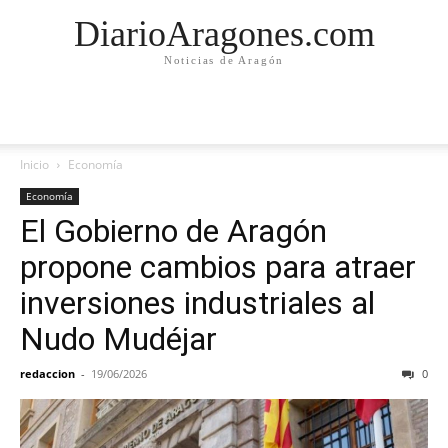
DiarioAragones.com
Noticias de Aragón
Inicio
Economía
Economía
El Gobierno de Aragón
propone cambios para atraer
inversiones industriales al
Nudo Mudéjar
redaccion
-
19/06/2026
0