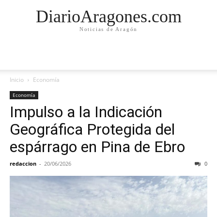
DiarioAragones.com
Noticias de Aragón
Inicio
Economía
Economía
Impulso a la Indicación
Geográfica Protegida del
espárrago en Pina de Ebro
redaccion
-
20/06/2026
0